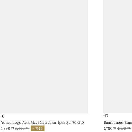
+17
+6
Bambunoor Cam 
Yonca Logo Açık Mavi Naia Jakar İpek Şal 70x210
1,790
4,190
1,890
3,490
- %45
TL
TL
TL
TL