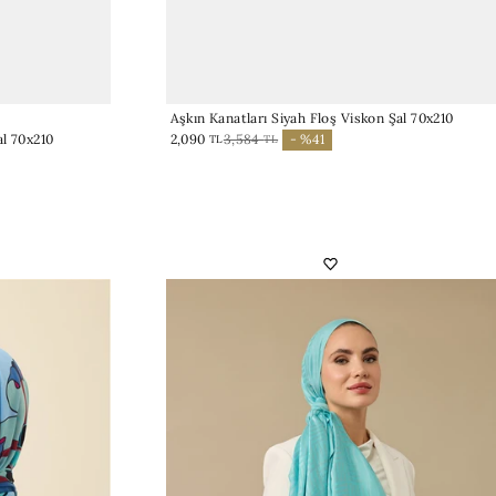
Aşkın Kanatları Siyah Floş Viskon Şal 70x210
l 70x210
2,090
3,584
- %41
TL
TL