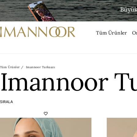
Tüm Ürünler
O
Tüm Ürünler
Imannoor Turkuazı
Imannoor Tu
SIRALA