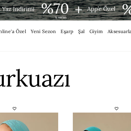
nline'a Özel
Yeni Sezon
Eşarp
Şal
Giyim
Aksesuarl
rkuazı