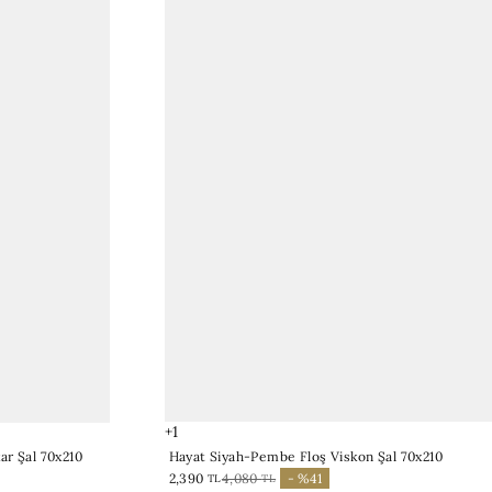
+1
Hayat Siyah-Pembe Floş Viskon Şal 70x210
ar Şal 70x210
2,390
4,080
- %41
TL
TL