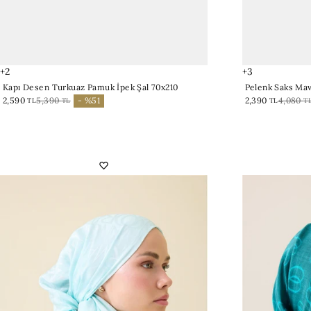
+2
+3
Kapı Desen Turkuaz Pamuk İpek Şal 70x210
Pelenk Saks Mav
2,590
5,390
- %51
2,390
4,080
TL
TL
TL
T