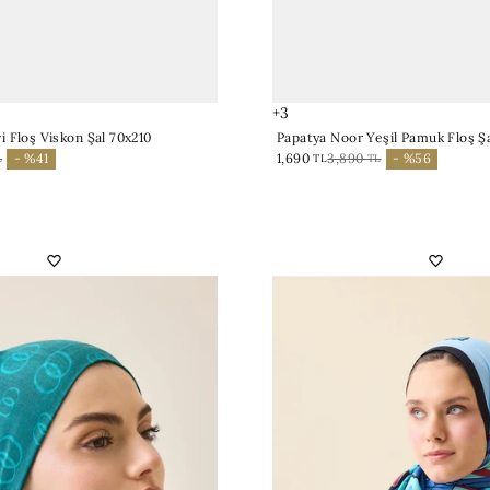
+3
i Floş Viskon Şal 70x210
Papatya Noor Yeşil Pamuk Floş Şa
- %41
1,690
3,890
- %56
L
TL
TL