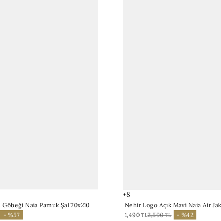
+8
Göbeği Naia Pamuk Şal 70x210
Nehir Logo Açık Mavi Naia Air Jak
- %57
1,490
2,590
- %42
TL
TL